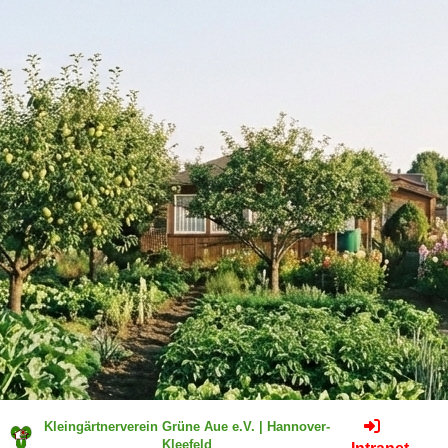
Kleingärtnerverein Grüne Aue e.V. | Hannover-
Kleefeld