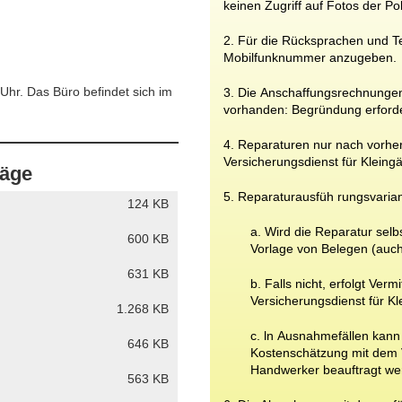
keinen
Zugriff
auf
Fotos
der
Pol
2.
Für
die
Rücksprachen
und
T
Mobilfunknummer
anzugeben.
Uhr. Das Büro befindet sich im
3.
Die
Anschaffungsrechnunge
vorhanden:
Begründung
erforde
4.
Reparaturen
nur
nach
vorher
Versicherungsdienst
für
Kleingä
räge
5.
Reparaturausfüh
rungsvaria
124 KB
a.
Wird
die
Reparatur
selb
600 KB
Vorlage
von
Belegen
(auc
631 KB
b.
Falls
nicht,
erfolgt
Vermi
Versicherungsdienst
für
Kl
1.268 KB
c.
ln
Ausnahmefällen
kann
646 KB
Kostenschätzung
mit
dem
Handwerker
beauftragt
we
563 KB