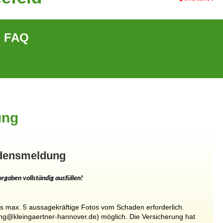
FAQ
rung
adensmeldung
rgaben vollständig ausfüllen!
is
max.
5
aussagekräftige
Fotos
vom
Schaden
erforderlich.
ung@kleingaertner-hannover.de)
möglich.
Die
Versicherung
hat