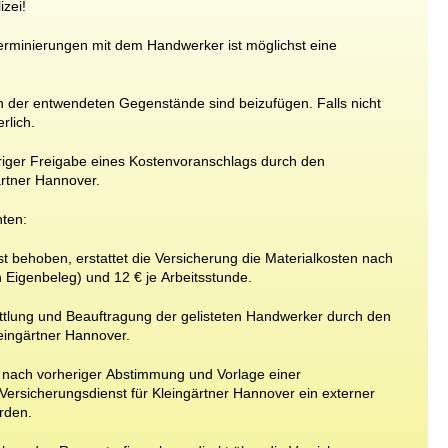
izei!
erminierungen
mit
dem
Handwerker
ist
möglichst
eine
n
der
entwendeten
Gegenstände
sind
beizufügen.
Falls
nicht
rlich.
iger
Freigabe
eines
Kostenvoranschlags
durch
den
rtner
Hannover.
nten:
st
behoben,
erstattet
die
Versicherung
die
Materialkosten
nach
h
Eigenbeleg)
und
12 €
je
Arbeitsstunde.
ttlung
und
Beauftragung
der
gelisteten
Handwerker
durch
den
eingärtner
Hannover.
nach
vorheriger
Abstimmung
und
Vorlage
einer
Versicherungsdienst
für
Kleingärtner
Hannover
ein
externer
rden.