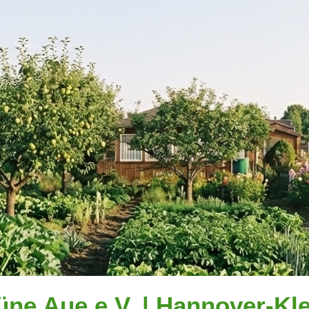
üne Aue e.V. | Hannover-Kle