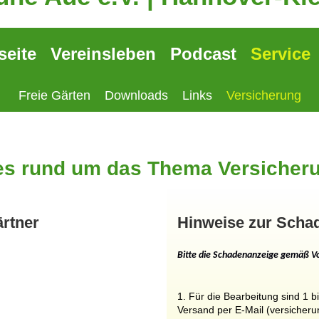
seite
Vereinsleben
Podcast
Service
Freie Gärten
Downloads
Links
Versicherung
es rund um das Thema Versiche
ärtner
Hinweise zur Sch
Bitte die Schadenanzeige gemäß Vo
1.
Für
die
Bearbeitung
sind
1
b
Versand
per
E-Mail
(versicher