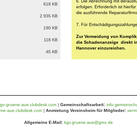
6.
Die
Abrechnung
mit
derausf
618 KB
erfolgen.
Erforderlich
ist
hierfür
die
ausführende
Reparaturfirm
2.935 KB
7. Für
Entschädigungszahlung
190 KB
Zur Vermeidung von Komplikat
118 KB
die Schadenanzeige direkt i
Hannover einzureichen.
45 KB
gv-gruene-aue.clubdesk.com
|
Gemeinschaftsarbeit:
info.gemeinsch
ene-aue.clubdesk.com
|
Anmietung Vereinsheim für Mitglieder:
verm
Allgemeine E-Mail:
kgv.gruene.aue@gmx.de