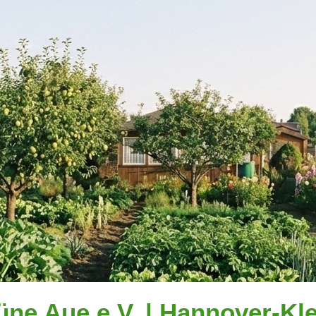
üne Aue e.V. | Hannover-Kle