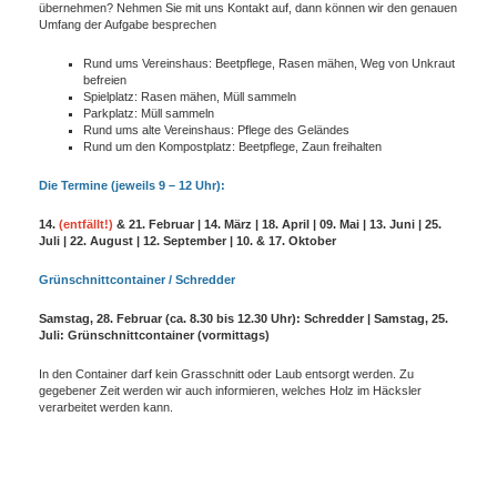
übernehmen? Nehmen Sie mit uns Kontakt auf, dann können wir den genauen
Umfang der Aufgabe besprechen
Rund ums Vereinshaus: Beetpflege, Rasen mähen, Weg von Unkraut
befreien
Spielplatz: Rasen mähen, Müll sammeln
Parkplatz: Müll sammeln
Rund ums alte Vereinshaus: Pflege des Geländes
Rund um den Kompostplatz: Beetpflege, Zaun freihalten
Die Termine (jeweils 9 – 12 Uhr):
14.
(entfällt!)
& 21. Februar | 14. März | 18. April | 09. Mai | 13. Juni | 25.
Juli | 22. August | 12. September | 10. & 17. Oktober
Grünschnittcontainer / Schredder
Samstag, 28. Februar (ca. 8.30 bis 12.30 Uhr): Schredder |
Samstag, 25.
Juli: Grünschnittcontainer (vormittags)
In den Container darf kein Grasschnitt oder Laub entsorgt werden. Zu
gegebener Zeit werden wir auch informieren, welches Holz im Häcksler
verarbeitet werden kann.