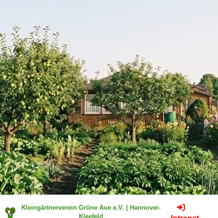
Kleingärtnerverein Grüne Aue e.V. | Hannover-
Kleefeld