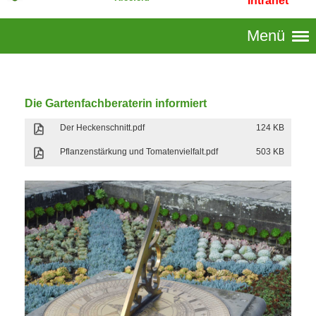
Intranet
Menü
Die Gartenfachberaterin informiert
Der Heckenschnitt.pdf
124 KB
Pflanzenstärkung und Tomatenvielfalt.pdf
503 KB