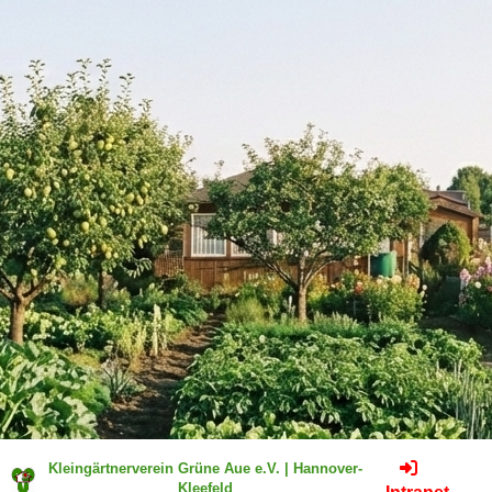
Kleingärtnerverein Grüne Aue e.V. | Hannover-
Kleefeld