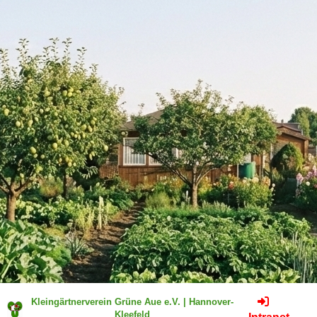
Kleingärtnerverein Grüne Aue e.V. | Hannover-
Kleefeld