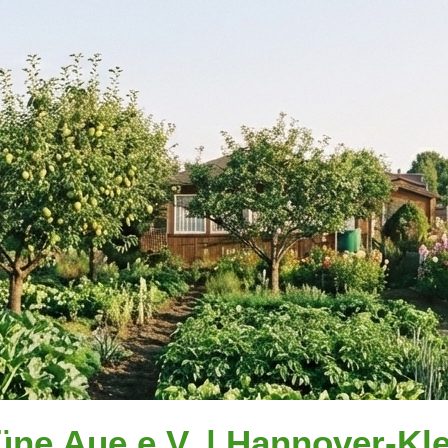
üne Aue e.V. | Hannover-Kle